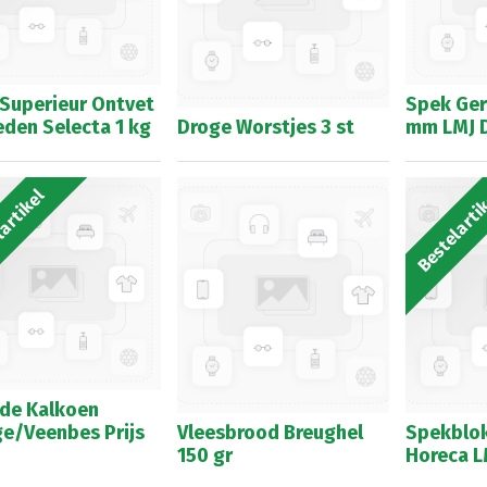
Superieur Ontvet
Spek Ger
den Selecta 1 kg
Droge Worstjes 3 st
mm LMJ D
artikel
Bestelarti
de Kalkoen
e/Veenbes Prijs
Vleesbrood Breughel
Spekblok
G
150 gr
Horeca L