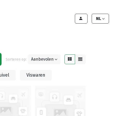
lant worden
Contact
Handleiding
NL
Aanbevolen
Sorteren op:
uivel
Viswaren