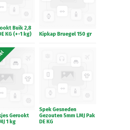
ookt Buik 2,8
E KG (+-1 kg)
Kipkap Bruegel 150 gr
kel
Spek Gesneden
jes Gerookt
Gezouten 5mm LMJ Pak
MJ 1 kg
DE KG