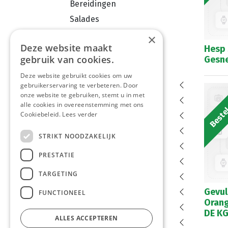
Bereidingen
Salades
Vleeswaren
×
Deze website maakt
Hesp 
Zuivel
gebruik van cookies.
Gesne
Viswaren
Deze website gebruikt cookies om uw
Verpakkingen
gebruikerservaring te verbeteren. Door
Bestel
onze website te gebruiken, stemt u in met
Dranken
alle cookies in overeenstemming met ons
Cookiebeleid.
Aardappelproducten
Lees verder
Diepvries
STRIKT NOODZAKELIJK
Dessert
PRESTATIE
Groenten en fruit
TARGETING
Droge Voeding
Gevul
Conserven en bokalen
FUNCTIONEEL
Orang
Kruiden
DE K
ALLES ACCEPTEREN
Snoepgoed