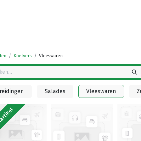
Startpagina
Winkel
Vestigingen
Deals
K
ten
Koelvers
Vleeswaren
reidingen
Salades
Vleeswaren
Z
artikel