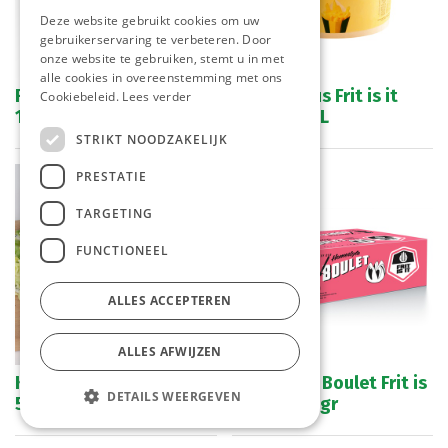
Deze website gebruikt cookies om uw
gebruikerservaring te verbeteren. Door
onze website te gebruiken, stemt u in met
alle cookies in overeenstemming met ons
Frietsaus 35 % Frit is it
Smiley Saus Frit is it
Cookiebeleid.
Lees verder
10 L
Emmer 2,5 L
STRIKT NOODZAKELIJK
PRESTATIE
TARGETING
FUNCTIONEEL
ALLES ACCEPTEREN
ALLES AFWIJZEN
Kaaskroketten E.M. 27 x
Gehaktbal Boulet Frit is
DETAILS WEERGEVEN
50 gr
it 24 x 140 gr