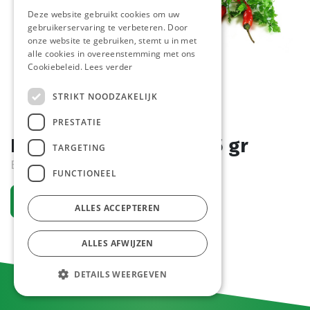
Deze website gebruikt cookies om uw
gebruikerservaring te verbeteren. Door
onze website te gebruiken, stemt u in met
alle cookies in overeenstemming met ons
Cookiebeleid.
Lees verder
STRIKT NOODZAKELIJK
PRESTATIE
Frikandel Noyez 40 x 85 gr
TARGETING
Bestelartikel
FUNCTIONEEL
Vraag een account aan
ALLES ACCEPTEREN
ALLES AFWIJZEN
DETAILS WEERGEVEN