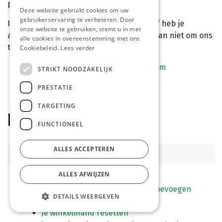
platform te bieden heeft.
Deze website gebruikt cookies om uw
gebruikerservaring te verbeteren. Door
Is er iets onduidelijk, werkt er iets niet, of heb je
onze website te gebruiken, stemt u in met
algemene ondersteuning nodig? Aarzel dan niet om ons
alle cookies in overeenstemming met ons
te contacteren:
Cookiebeleid.
Lees verder
Via mail:
info@horecameeuwissen.com
STRIKT NOODZAKELIJK
Telefonisch:
+32 11/62.12.22
PRESTATIE
TARGETING
Inhoudsopgave
FUNCTIONEEL
ALLES ACCEPTEREN
Bestellen
ALLES AFWIJZEN
Je winkelmand
Producten aan je winkelmand toevoegen
DETAILS WEERGEVEN
Winkelmand overnemen
Je winkelmand resetten