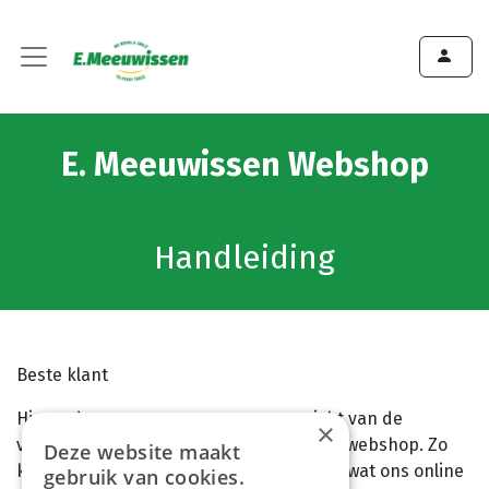
E. Meeuwissen Webshop
Handleiding
Beste klant
Hieronder geven we graag een overzicht van de
×
verschillende functionaliteiten van onze webshop. Zo
Deze website maakt
kan je optimaal gebruik maken van alles wat ons online
gebruik van cookies.