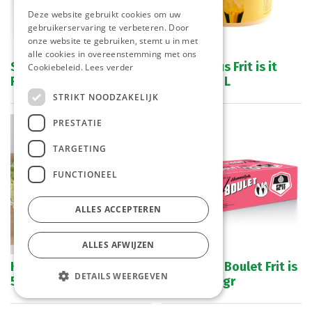
Deze website gebruikt cookies om uw
gebruikerservaring te verbeteren. Door
onze website te gebruiken, stemt u in met
alle cookies in overeenstemming met ons
Sweet Frice Sauce 35 %
Smiley Saus Frit is it
Cookiebeleid.
Lees verder
Frit is it 10 L
Bucket 2.5 L
STRIKT NOODZAKELIJK
PRESTATIE
TARGETING
FUNCTIONEEL
ALLES ACCEPTEREN
ALLES AFWIJZEN
Kaaskroketten E.M. 27 x
Gehaktbal Boulet Frit is
DETAILS WEERGEVEN
50 gr
it 24 x 140 gr