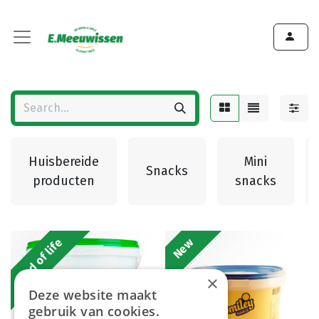
Huisbereide
Mini
Snacks
producten
snacks
End of life
New
×
Deze website maakt
gebruik van cookies.