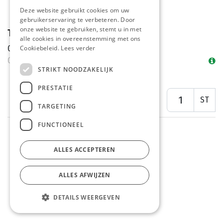
Deze website gebruikt cookies om uw
gebruikerservaring te verbeteren. Door
onze website te gebruiken, stemt u in met
Tartaar Saus Manna Pet 3 L
alle cookies in overeenstemming met ons
0.1
Cookiebeleid.
Lees verder
01/08 - 31/08
STRIKT NOODZAKELIJK
PRESTATIE
ST
TARGETING
FUNCTIONEEL
ALLES ACCEPTEREN
ALLES AFWIJZEN
DETAILS WEERGEVEN