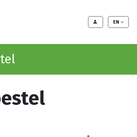
Contact Us
Contact
Handleiding
EN
tel
oestel