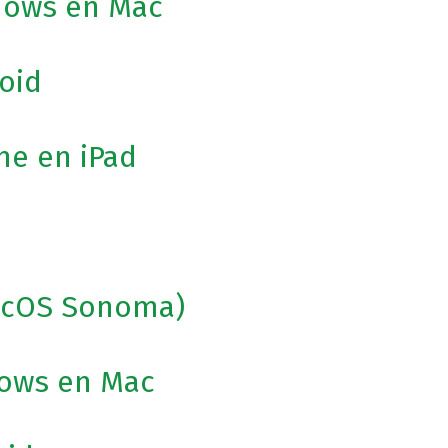
dows en Mac
oid
ne en iPad
d
macOS Sonoma)
dows en Mac