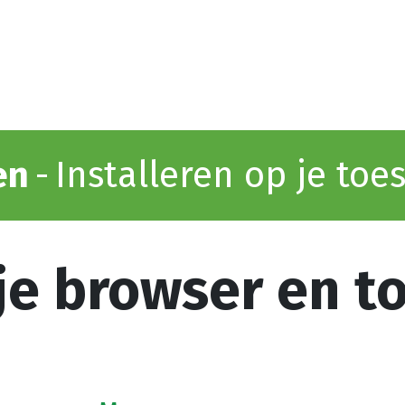
Home
Shop
Vestigingen
Deals
en
-
Installeren op je toes
je browser en t