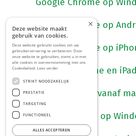
Google Chrome op Win
×
Google Chrome op Andr
Deze website maakt
gebruik van cookies.
Google Chrome op iPho
Deze website gebruikt cookies om uw
gebruikerservaring te verbeteren. Door
onze website te gebruiken, stemt u in met
alle cookies in overeenstemming met ons
Safari op iPhone en iPa
Cookiebeleid.
Lees verder
STRIKT NOODZAKELIJK
Safari op Mac (vanaf 
PRESTATIE
TARGETING
Microsoft Edge op Win
FUNCTIONEEL
ALLES ACCEPTEREN