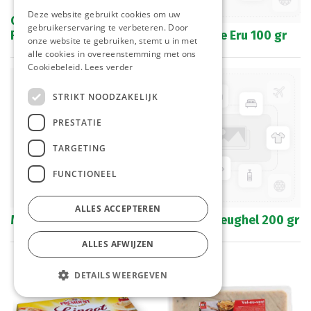
Deze website gebruikt cookies om uw
Cheddar Burger Slices
gebruikerservaring te verbeteren. Door
Frit is it 84 x 12,5 gr
Goudkuipje Eru 100 gr
onze website te gebruiken, stemt u in met
alle cookies in overeenstemming met ons
Cookiebeleid.
Lees verder
STRIKT NOODZAKELIJK
PRESTATIE
TARGETING
FUNCTIONEEL
ALLES ACCEPTEREN
Margarine Fama 2 kg
Chorizo Breughel 200 gr
ALLES AFWIJZEN
DETAILS WEERGEVEN