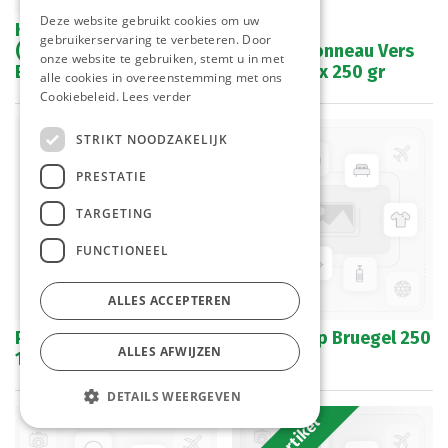
Deze website gebruikt cookies om uw
Kasseiburger
gebruikerservaring te verbeteren. Door
(Gehaktbal Kip Plat)
Mini Jambonneau Vers
onze website te gebruiken, stemt u in met
E.M. 10 st
Imperial 4 x 250 gr
alle cookies in overeenstemming met ons
Cookiebeleid.
Lees verder
STRIKT NOODZAKELIJK
PRESTATIE
TARGETING
FUNCTIONEEL
ALLES ACCEPTEREN
Preparé Du Chef Bruegel
Gentse Kop Bruegel 250
ALLES AFWIJZEN
150 gr
gr
DETAILS WEERGEVEN