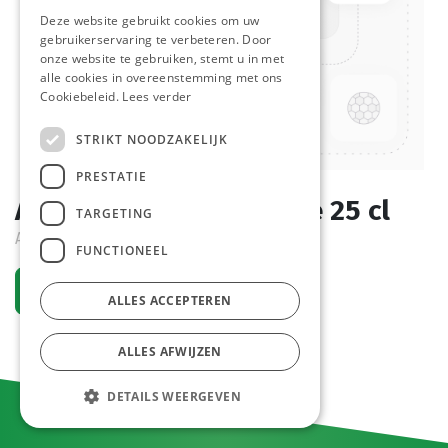
Deze website gebruikt cookies om uw
gebruikerservaring te verbeteren. Door
onze website te gebruiken, stemt u in met
alle cookies in overeenstemming met ons
Cookiebeleid.
Lees verder
STRIKT NOODZAKELIJK
PRESTATIE
Azijn Chardonnay Flesje 25 cl
TARGETING
Active
FUNCTIONEEL
Request an account
ALLES ACCEPTEREN
ALLES AFWIJZEN
DETAILS WEERGEVEN