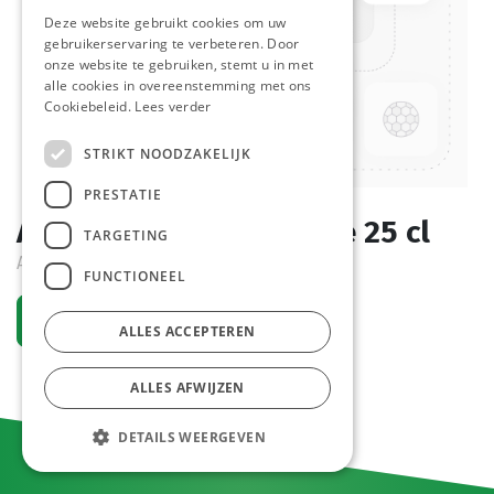
Deze website gebruikt cookies om uw
gebruikerservaring te verbeteren. Door
onze website te gebruiken, stemt u in met
alle cookies in overeenstemming met ons
Cookiebeleid.
Lees verder
STRIKT NOODZAKELIJK
PRESTATIE
Azijn Chardonnay Flesje 25 cl
TARGETING
Actif
FUNCTIONEEL
Demander un compte
ALLES ACCEPTEREN
ALLES AFWIJZEN
DETAILS WEERGEVEN