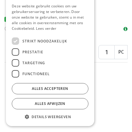
Deze website gebruikt cookies om uw
gebruikerservaring te verbeteren. Door
onze website te gebruiken, stemt u in met
Poulycroq Mora 36 x 80 gr
alle cookies in overeenstemming met ons
08/08 - 22/08
Cookiebeleid.
Lees verder
STRIKT NOODZAKELIJK
PC
PRESTATIE
TARGETING
FUNCTIONEEL
ALLES ACCEPTEREN
ALLES AFWIJZEN
DETAILS WEERGEVEN