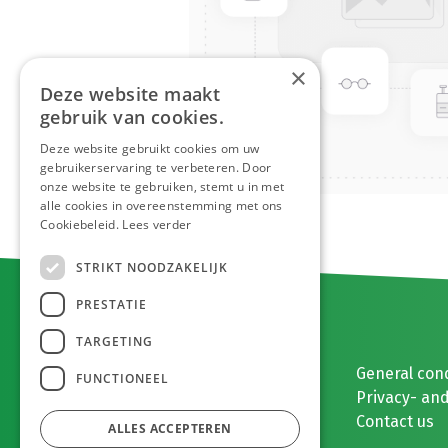
×
Deze website maakt
gebruik van cookies.
Deze website gebruikt cookies om uw
gebruikerservaring te verbeteren. Door
onze website te gebruiken, stemt u in met
alle cookies in overeenstemming met ons
Cookiebeleid.
Lees verder
STRIKT NOODZAKELIJK
PRESTATIE
TARGETING
E. MEEUWISSEN BV
General con
FUNCTIONEEL
Gaston Eyskenslaan 2
Privacy- and
3900 Pelt, België
Contact us
ALLES ACCEPTEREN