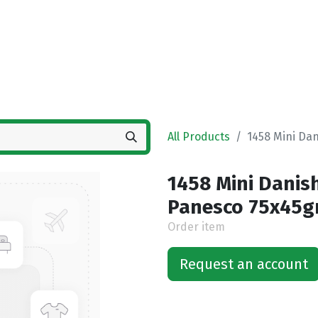
Home
Shop
Vestigingen
Deals
All Products
1458 Mini Da
1458 Mini Danis
Panesco 75x45g
Order item
Request an account