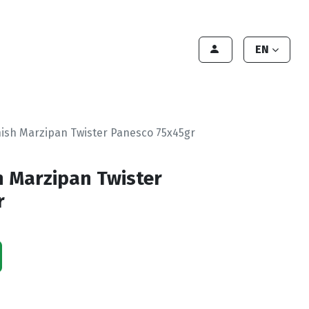
Contact Us
Contact
Handleiding
EN
nish Marzipan Twister Panesco 75x45gr
h Marzipan Twister
r