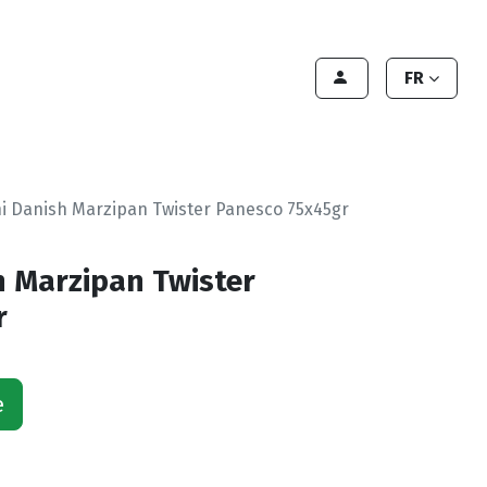
Contact Us
Contact
Handleiding
FR
ni Danish Marzipan Twister Panesco 75x45gr
h Marzipan Twister
r
e