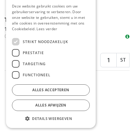
Deze website gebruikt cookies om uw
gebruikerservaring te verbeteren. Door
onze website te gebruiken, stemt u in met
Tartaar Saus Manna Pet 3 L
alle cookies in overeenstemming met ons
10%
Cookiebeleid.
Lees verder
01/08 - 31/08
STRIKT NOODZAKELIJK
PRESTATIE
ST
TARGETING
FUNCTIONEEL
ALLES ACCEPTEREN
ALLES AFWIJZEN
DETAILS WEERGEVEN