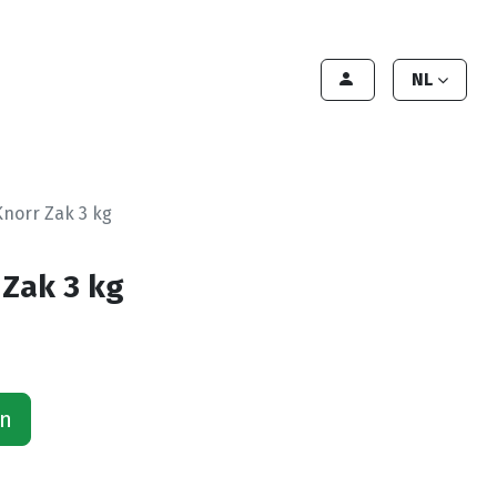
lant worden
Contact
Handleiding
NL
norr Zak 3 kg
Zak 3 kg
an