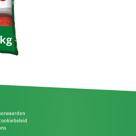
oorwaarden
cookiebeleid
ons