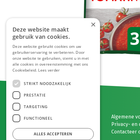
×
Deze website maakt
gebruik van cookies.
Deze website gebruikt cookies om uw
gebruikerservaring te verbeteren. Door
onze website te gebruiken, stemt u in met
alle cookies in overeenstemming met ons
Cookiebeleid.
Lees verder
STRIKT NOODZAKELIJK
PRESTATIE
TARGETING
E. MEEUWISSEN BV
Algemene v
FUNCTIONEEL
Gaston Eyskenslaan 2
Privacy- en 
3900 Pelt, België
Contacteer 
ALLES ACCEPTEREN