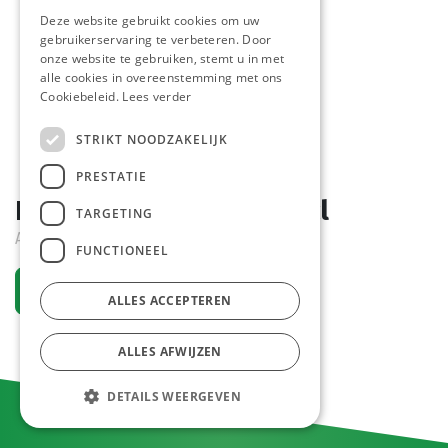
Deze website gebruikt cookies om uw
gebruikerservaring te verbeteren. Door
onze website te gebruiken, stemt u in met
alle cookies in overeenstemming met ons
Cookiebeleid.
Lees verder
STRIKT NOODZAKELIJK
PRESTATIE
Dr. Pepper Blik 24 x 33 cl
TARGETING
Actief
FUNCTIONEEL
Vraag een account aan
ALLES ACCEPTEREN
ALLES AFWIJZEN
DETAILS WEERGEVEN