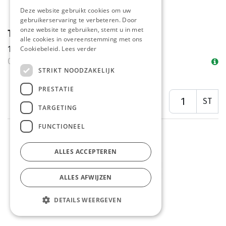
Deze website gebruikt cookies om uw
gebruikerservaring te verbeteren. Door
onze website te gebruiken, stemt u in met
Tartaar Saus Manna Pet 3 L
alle cookies in overeenstemming met ons
10%
Cookiebeleid.
Lees verder
01/08 - 31/08
STRIKT NOODZAKELIJK
PRESTATIE
ST
TARGETING
FUNCTIONEEL
ALLES ACCEPTEREN
ALLES AFWIJZEN
DETAILS WEERGEVEN