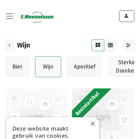
Wijn
Sterke
Bier
Wijn
Aperitief
Dranken
Bestelartikel
×
Deze website maakt
gebruik van cookies.