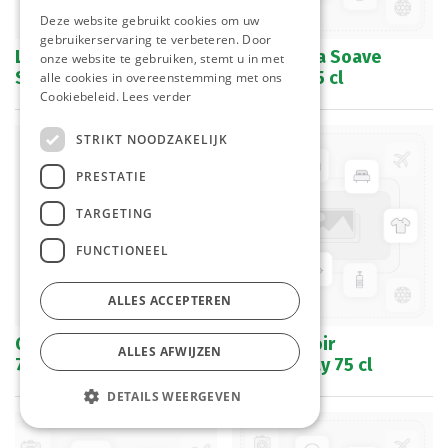
Deze website gebruikt cookies om uw
gebruikerservaring te verbeteren. Door
Le Grand Noir Cabernet
Villa Rasina Soave
onze website te gebruiken, stemt u in met
Syrah 75 cl
Classico 75 cl
alle cookies in overeenstemming met ons
Cookiebeleid.
Lees verder
STRIKT NOODZAKELIJK
PRESTATIE
TARGETING
FUNCTIONEEL
ALLES ACCEPTEREN
Genetie Les Piliers 2020
Le Petit Noir
ALLES AFWIJZEN
75 cl
Chardonnay 75 cl
DETAILS WEERGEVEN