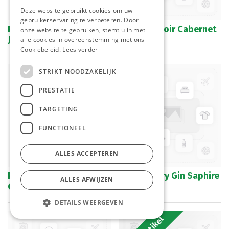
Deze website gebruikt cookies om uw
gebruikerservaring te verbeteren. Door
Pineau Des Charentes
Le Grand Noir Cabernet
onze website te gebruiken, stemt u in met
Jules Gautret 75 cl
Syrah 75 cl
alle cookies in overeenstemming met ons
Cookiebeleid.
Lees verder
STRIKT NOODZAKELIJK
PRESTATIE
TARGETING
FUNCTIONEEL
ALLES ACCEPTEREN
Prosecco Frizzante Il
Bombay Dry Gin Saphire
ALLES AFWIJZEN
Colle 75 cl
70 cl
DETAILS WEERGEVEN