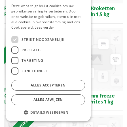
Deze website gebruikt cookies om uw
Frieten 10 mm Gastro
Aardappel Kroketten
gebruikerservaring te verbeteren. Door
Farm Frites 2 x 5 kg
Mini Mc Cain 1,5 kg
onze website te gebruiken, stemt u in met
alle cookies in overeenstemming met ons
Cookiebeleid.
Lees verder
Bestelartikel
STRIKT NOODZAKELIJK
PRESTATIE
TARGETING
FUNCTIONEEL
ALLES ACCEPTEREN
Frieten Coated Xtra
Crispy Foodservice
Frieten 10 mm Freeze
ALLES AFWIJZEN
Lutosa 4 x 2,5 kg
Chill Farm Frites 1 kg
DETAILS WEERGEVEN