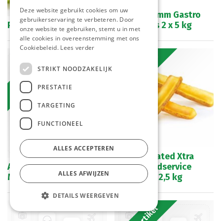
Deze website gebruikt cookies om uw
Frieten 10 mm Gastro
gebruikerservaring te verbeteren. Door
Puree Noyez 350 gr
Farm Frites 2 x 5 kg
onze website te gebruiken, stemt u in met
alle cookies in overeenstemming met ons
Cookiebeleid.
Lees verder
Bestelartikel
Bestelartikel
STRIKT NOODZAKELIJK
PRESTATIE
TARGETING
FUNCTIONEEL
ALLES ACCEPTEREN
Frieten Coated Xtra
Aardappel Kroketten
Crispy Foodservice
ALLES AFWIJZEN
Mini Mc Cain 1,5 kg
Lutosa 4 x 2,5 kg
DETAILS WEERGEVEN