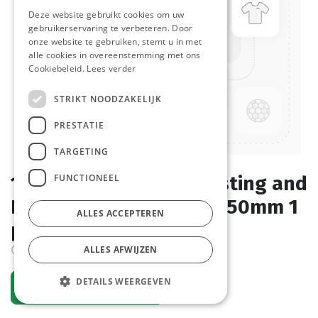
Deze website gebruikt cookies om uw
gebruikerservaring te verbeteren. Door
onze website te gebruiken, stemt u in met
alle cookies in overeenstemming met ons
Cookiebeleid.
Lees verder
STRIKT NOODZAKELIJK
PRESTATIE
TARGETING
FUNCTIONEEL
154656 Enamelled Roasting and
Baking Pan 590 x 470 x 50mm 1
ALLES ACCEPTEREN
pc
Order item
ALLES AFWIJZEN
DETAILS WEERGEVEN
Request an account