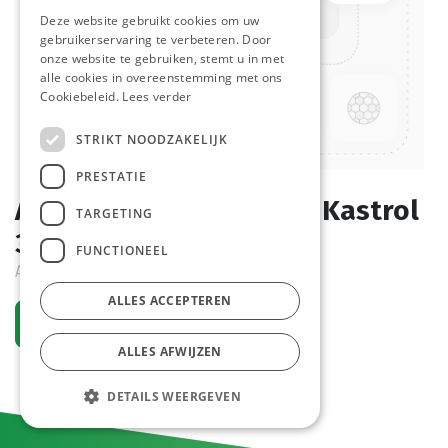
Deze website gebruikt cookies om uw
gebruikerservaring te verbeteren. Door
onze website te gebruiken, stemt u in met
alle cookies in overeenstemming met ons
Cookiebeleid.
Lees verder
STRIKT NOODZAKELIJK
PRESTATIE
Alu deksel voor Mossel Kastrol
TARGETING
300 stuks
FUNCTIONEEL
Active
ALLES ACCEPTEREN
Request an account
ALLES AFWIJZEN
DETAILS WEERGEVEN