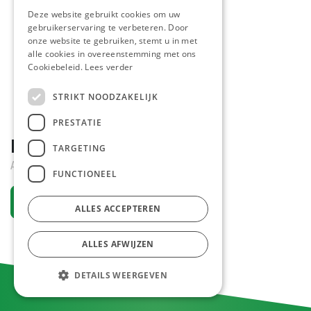
Deze website gebruikt cookies om uw
gebruikerservaring te verbeteren. Door
onze website te gebruiken, stemt u in met
alle cookies in overeenstemming met ons
Cookiebeleid.
Lees verder
STRIKT NOODZAKELIJK
PRESTATIE
Bifi Roll XXL 24 x 70 gr
TARGETING
Active
FUNCTIONEEL
Request an account
ALLES ACCEPTEREN
ALLES AFWIJZEN
DETAILS WEERGEVEN