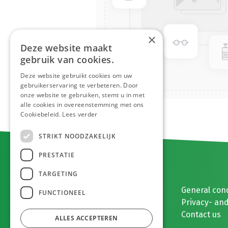
×
Deze website maakt
gebruik van cookies.
Deze website gebruikt cookies om uw
gebruikerservaring te verbeteren. Door
onze website te gebruiken, stemt u in met
alle cookies in overeenstemming met ons
Cookiebeleid.
Lees verder
STRIKT NOODZAKELIJK
PRESTATIE
TARGETING
E. MEEUWISSEN BV
General con
FUNCTIONEEL
Gaston Eyskenslaan 2
Privacy- and
3900 Pelt, België
Contact us
ALLES ACCEPTEREN