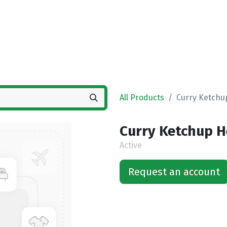
Home
Shop
Vestigingen
Deals
All Products
Curry Ketchup
Curry Ketchup He
Active
Request an account