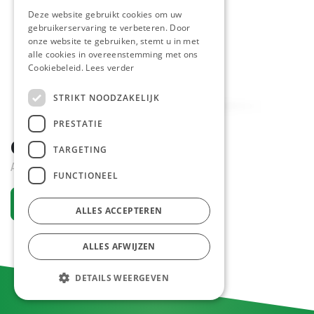
Deze website gebruikt cookies om uw
gebruikerservaring te verbeteren. Door
onze website te gebruiken, stemt u in met
alle cookies in overeenstemming met ons
Cookiebeleid.
Lees verder
STRIKT NOODZAKELIJK
PRESTATIE
Chocomousse Debic 1 L
TARGETING
Active
FUNCTIONEEL
Request an account
ALLES ACCEPTEREN
ALLES AFWIJZEN
DETAILS WEERGEVEN