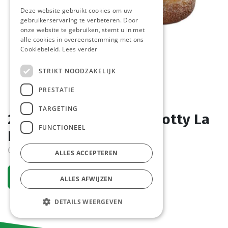
Deze website gebruikt cookies om uw
gebruikerservaring te verbeteren. Door
onze website te gebruiken, stemt u in met
alle cookies in overeenstemming met ons
Cookiebeleid.
Lees verder
STRIKT NOODZAKELIJK
PRESTATIE
TARGETING
2003 Mini Beignet Apricotty La
FUNCTIONEEL
Lorraine 105x25 gr
Order item
ALLES ACCEPTEREN
Request an account
ALLES AFWIJZEN
DETAILS WEERGEVEN