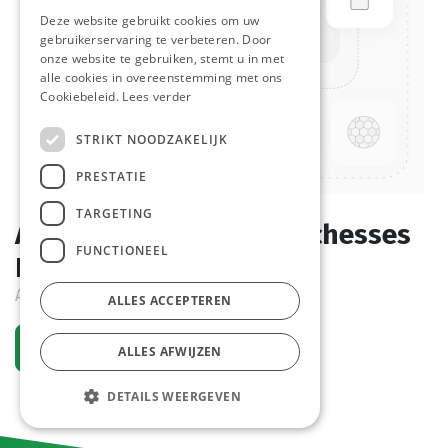
Deze website gebruikt cookies om uw
gebruikerservaring te verbeteren. Door
onze website te gebruiken, stemt u in met
alle cookies in overeenstemming met ons
Cookiebeleid.
Lees verder
STRIKT NOODZAKELIJK
PRESTATIE
TARGETING
Aardappel Pommes Duchesses
FUNCTIONEEL
Farm Frites 1 kg
Active
ALLES ACCEPTEREN
Request an account
ALLES AFWIJZEN
DETAILS WEERGEVEN