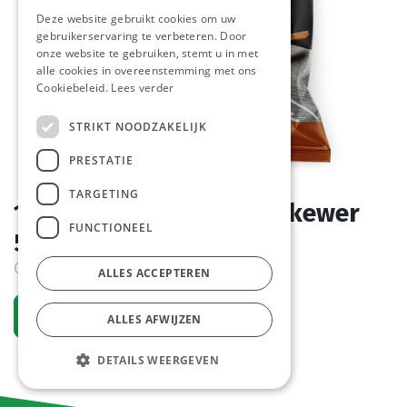
Deze website gebruikt cookies om uw
gebruikerservaring te verbeteren. Door
onze website te gebruiken, stemt u in met
alle cookies in overeenstemming met ons
Cookiebeleid.
Lees verder
STRIKT NOODZAKELIJK
PRESTATIE
TARGETING
1013551 Fried Chicken Skewer
FUNCTIONEEL
50g Top Table 2,5 kg
Order item
ALLES ACCEPTEREN
Request an account
ALLES AFWIJZEN
DETAILS WEERGEVEN