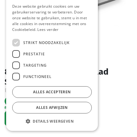
Deze website gebruikt cookies om uw
gebruikerservaring te verbeteren. Door
onze website te gebruiken, stemt u in met
alle cookies in overeenstemming met ons
Cookiebeleid.
Lees verder
STRIKT NOODZAKELIJK
PRESTATIE
TARGETING
878705 Fastfood Dienblad
FUNCTIONEEL
Small lichtgrijs Hendi
Bestelartikel
ALLES ACCEPTEREN
ALLES AFWIJZEN
Vraag een account aan
DETAILS WEERGEVEN