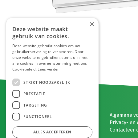
×
Deze website maakt
gebruik van cookies.
Deze website gebruikt cookies om uw
gebruikerservaring te verbeteren. Door
onze website te gebruiken, stemt u in met
alle cookies in overeenstemming met ons
Cookiebeleid.
Lees verder
STRIKT NOODZAKELIJK
PRESTATIE
TARGETING
E. MEEUWISSEN BV
Algemene v
FUNCTIONEEL
Gaston Eyskenslaan 2
Privacy- en 
3900 Pelt, België
Contacteer 
ALLES ACCEPTEREN