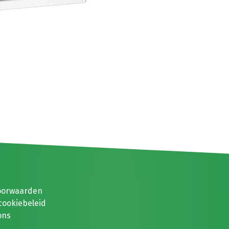
oorwaarden
cookiebeleid
ons