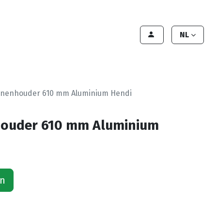
lant worden
Contact
Handleiding
NL
nnenhouder 610 mm Aluminium Hendi
ouder 610 mm Aluminium
an