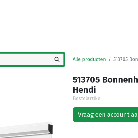
Startpagina
Winkel
Vestigingen
Deals
K
Alle producten
513705 Bo
513705 Bonnenh
Hendi
Bestelartikel
Vraag een account a