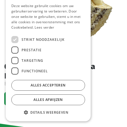
Deze website gebruikt cookies om uw
gebruikerservaring te verbeteren. Door
onze website te gebruiken, stemt u in met
alle cookies in overeenstemming met ons
Cookiebeleid.
Lees verder
STRIKT NOODZAKELIJK
PRESTATIE
TARGETING
0887 Donut Coconutti La
FUNCTIONEEL
Lorraine 48 x 74 gr
Bestelartikel
ALLES ACCEPTEREN
Vraag een account aan
ALLES AFWIJZEN
DETAILS WEERGEVEN