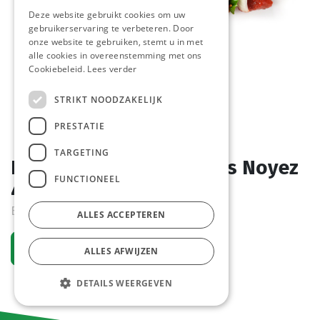
Deze website gebruikt cookies om uw
gebruikerservaring te verbeteren. Door
onze website te gebruiken, stemt u in met
alle cookies in overeenstemming met ons
Cookiebeleid.
Lees verder
STRIKT NOODZAKELIJK
PRESTATIE
TARGETING
Brochettes Mix Spie Vers Noyez
FUNCTIONEEL
4 x 320 gr
Bestelartikel
ALLES ACCEPTEREN
Vraag een account aan
ALLES AFWIJZEN
DETAILS WEERGEVEN