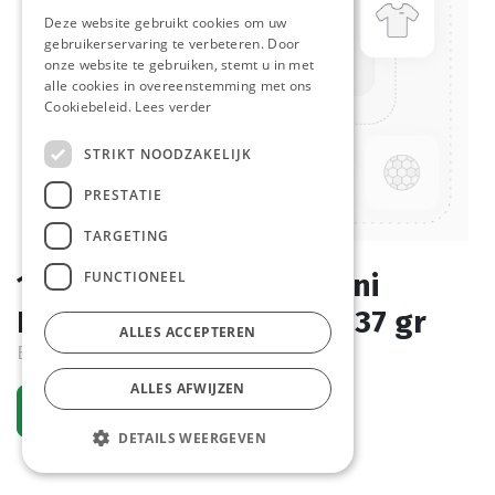
Deze website gebruikt cookies om uw
gebruikerservaring te verbeteren. Door
onze website te gebruiken, stemt u in met
alle cookies in overeenstemming met ons
Cookiebeleid.
Lees verder
STRIKT NOODZAKELIJK
PRESTATIE
TARGETING
FUNCTIONEEL
1818 Hamburger Bun Mini
Rustiek Pastridor 126 x 37 gr
ALLES ACCEPTEREN
Bestelartikel
ALLES AFWIJZEN
Vraag een account aan
DETAILS WEERGEVEN