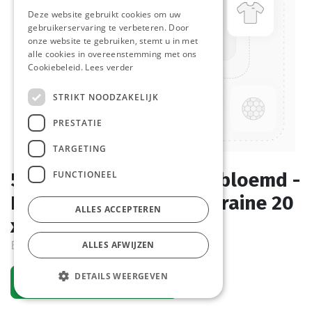
Deze website gebruikt cookies om uw
gebruikerservaring te verbeteren. Door
onze website te gebruiken, stemt u in met
alle cookies in overeenstemming met ons
Cookiebeleid.
Lees verder
STRIKT NOODZAKELIJK
PRESTATIE
TARGETING
FUNCTIONEEL
5290 Stokbrood Wit Bebloemd -
Bakefast - 57 cm La Lorraine 20
ALLES ACCEPTEREN
x 310 gr
Bestelartikel
ALLES AFWIJZEN
DETAILS WEERGEVEN
Vraag een account aan