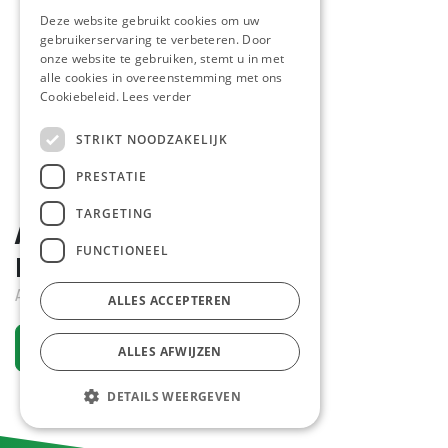
Deze website gebruikt cookies om uw
gebruikerservaring te verbeteren. Door
onze website te gebruiken, stemt u in met
alle cookies in overeenstemming met ons
Cookiebeleid.
Lees verder
STRIKT NOODZAKELIJK
PRESTATIE
TARGETING
Americain Saus Donker
FUNCTIONEEL
Bosteels Tube 500 gr
Actief
ALLES ACCEPTEREN
Vraag een account aan
ALLES AFWIJZEN
DETAILS WEERGEVEN