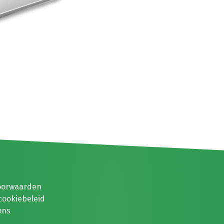
oorwaarden
cookiebeleid
ons