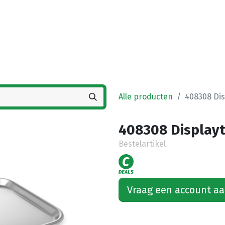
Startpagina
Winkel
Vestigingen
Deals
K
Alle producten
408308 Dis
408308 Displayt
Bestelartikel
Vraag een account a