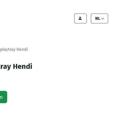
lant worden
Contact
Handleiding
NL
playtray Hendi
ray Hendi
an