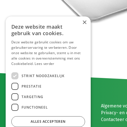
×
Deze website maakt
gebruik van cookies.
Deze website gebruikt cookies om uw
gebruikerservaring te verbeteren. Door
onze website te gebruiken, stemt u in met
alle cookies in overeenstemming met ons
Cookiebeleid.
Lees verder
STRIKT NOODZAKELIJK
PRESTATIE
TARGETING
E. MEEUWISSEN BV
Algemene v
FUNCTIONEEL
Gaston Eyskenslaan 2
Privacy- en 
3900 Pelt, België
Contacteer 
ALLES ACCEPTEREN