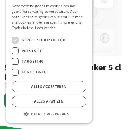
Deze website gebruikt cookies om uw
gebruikerservaring te verbeteren. Door
onze website te gebruiken, stemt u in met
alle cookies in overeenstemming met ons
Cookiebeleid.
Lees verder
STRIKT NOODZAKELIJK
PRESTATIE
TARGETING
599211 Kogelmaatschenker 5 cl
FUNCTIONEEL
Hendi 2 st
Bestelartikel
ALLES ACCEPTEREN
Vraag een account aan
ALLES AFWIJZEN
DETAILS WEERGEVEN