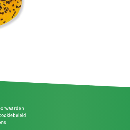
oorwaarden
cookiebeleid
ons