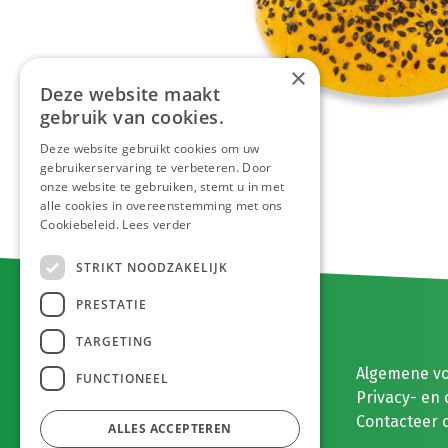
×
Deze website maakt
gebruik van cookies.
Deze website gebruikt cookies om uw
gebruikerservaring te verbeteren. Door
onze website te gebruiken, stemt u in met
alle cookies in overeenstemming met ons
Cookiebeleid.
Lees verder
STRIKT NOODZAKELIJK
PRESTATIE
TARGETING
E. MEEUWISSEN BV
Algemene v
FUNCTIONEEL
Gaston Eyskenslaan 2
Privacy- en 
3900 Pelt, België
Contacteer 
ALLES ACCEPTEREN