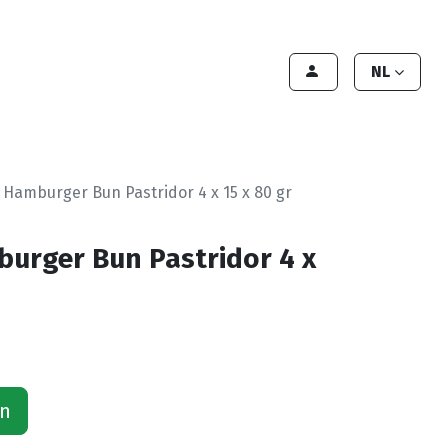
lant worden
Contact
Handleiding
NL
 Hamburger Bun Pastridor 4 x 15 x 80 gr
urger Bun Pastridor 4 x
an