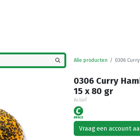
Startpagina
Winkel
Vestigingen
Deals
K
Alle producten
0306 Curry
0306 Curry Hamb
15 x 80 gr
Actief
Vraag een account a