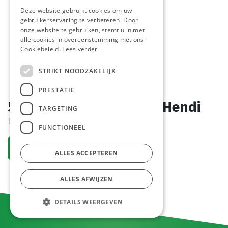
Deze website gebruikt cookies om uw
gebruikerservaring te verbeteren. Door
onze website te gebruiken, stemt u in met
alle cookies in overeenstemming met ons
Cookiebeleid.
Lees verder
STRIKT NOODZAKELIJK
PRESTATIE
529010 Soeplepel 0.11L Hendi
TARGETING
Bestelartikel
FUNCTIONEEL
Vraag een account aan
ALLES ACCEPTEREN
ALLES AFWIJZEN
DETAILS WEERGEVEN