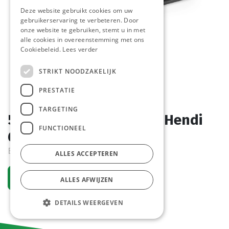
Deze website gebruikt cookies om uw
gebruikerservaring te verbeteren. Door
onze website te gebruiken, stemt u in met
alle cookies in overeenstemming met ons
Cookiebeleid.
Lees verder
STRIKT NOODZAKELIJK
PRESTATIE
TARGETING
597965 Rubber Barmat Hendi
FUNCTIONEEL
610 x 85 x 15
Bestelartikel
ALLES ACCEPTEREN
Vraag een account aan
ALLES AFWIJZEN
DETAILS WEERGEVEN