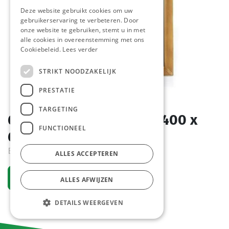
Deze website gebruikt cookies om uw
gebruikerservaring te verbeteren. Door
onze website te gebruiken, stemt u in met
alle cookies in overeenstemming met ons
Cookiebeleid.
Lees verder
STRIKT NOODZAKELIJK
PRESTATIE
TARGETING
664032 Tafel Krijtbord 400 x
FUNCTIONEEL
600 mm Hendi
Bestelartikel
ALLES ACCEPTEREN
Vraag een account aan
ALLES AFWIJZEN
DETAILS WEERGEVEN