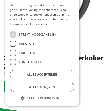
Deze website gebruikt cookies om uw
gebruikerservaring te verbeteren. Door
onze website te gebruiken, stemt u in met
alle cookies in overeenstemming met ons
Cookiebeleid.
Lees verder
STRIKT NOODZAKELIJK
PRESTATIE
TARGETING
209936 Electrische Waterkoker
FUNCTIONEEL
2,5 L Hendi
Bestelartikel
ALLES ACCEPTEREN
Vraag een account aan
ALLES AFWIJZEN
DETAILS WEERGEVEN