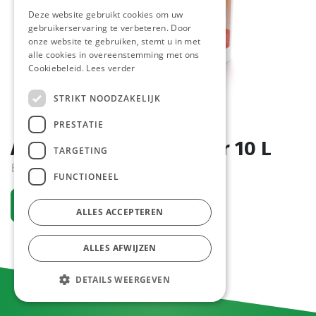
Deze website gebruikt cookies om uw
gebruikerservaring te verbeteren. Door
onze website te gebruiken, stemt u in met
alle cookies in overeenstemming met ons
Cookiebeleid.
Lees verder
STRIKT NOODZAKELIJK
PRESTATIE
Algerienne Anda Emmer 10 L
TARGETING
Bestelartikel
FUNCTIONEEL
Vraag een account aan
ALLES ACCEPTEREN
ALLES AFWIJZEN
DETAILS WEERGEVEN