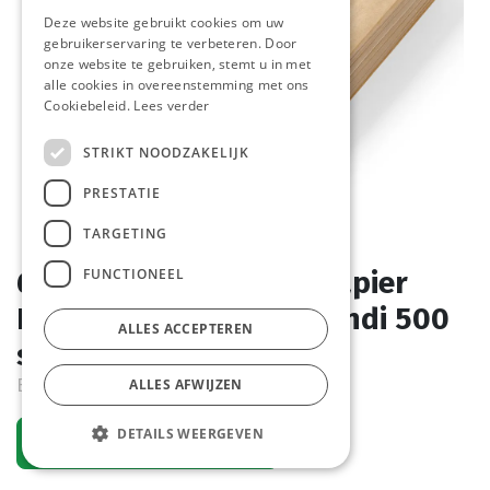
Deze website gebruikt cookies om uw
gebruikerservaring te verbeteren. Door
onze website te gebruiken, stemt u in met
alle cookies in overeenstemming met ons
Cookiebeleid.
Lees verder
STRIKT NOODZAKELIJK
PRESTATIE
TARGETING
FUNCTIONEEL
678138 Vetbestendig papier
Beige 200 x 250 mm Hendi 500
ALLES ACCEPTEREN
st
Bestelartikel
ALLES AFWIJZEN
DETAILS WEERGEVEN
Vraag een account aan