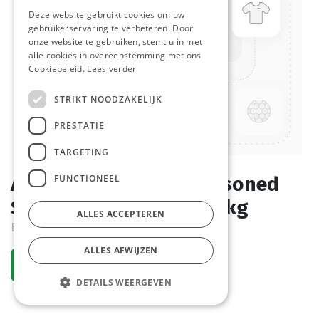
Deze website gebruikt cookies om uw
gebruikerservaring te verbeteren. Door
onze website te gebruiken, stemt u in met
alle cookies in overeenstemming met ons
Cookiebeleid.
Lees verder
STRIKT NOODZAKELIJK
PRESTATIE
TARGETING
FUNCTIONEEL
Aardappel Wedges Seasoned
Skin On Farm Frites 2,5 kg
ALLES ACCEPTEREN
Bestelartikel
ALLES AFWIJZEN
Vraag een account aan
DETAILS WEERGEVEN