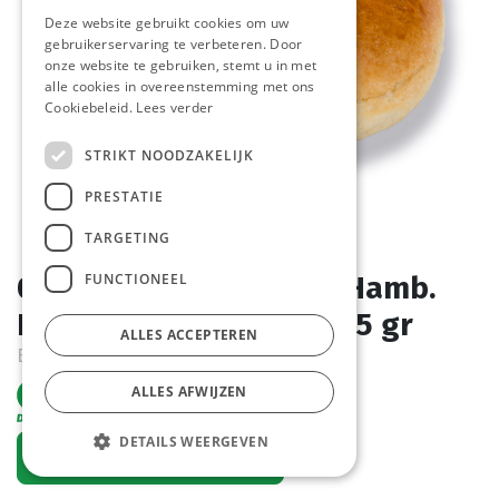
Deze website gebruikt cookies om uw
gebruikerservaring te verbeteren. Door
onze website te gebruiken, stemt u in met
alle cookies in overeenstemming met ons
Cookiebeleid.
Lees verder
STRIKT NOODZAKELIJK
PRESTATIE
TARGETING
FUNCTIONEEL
0307 Premium Brioche Hamb.
Bun Pastridor 4 x 15 x 85 gr
ALLES ACCEPTEREN
Bestelartikel
ALLES AFWIJZEN
DETAILS WEERGEVEN
Vraag een account aan