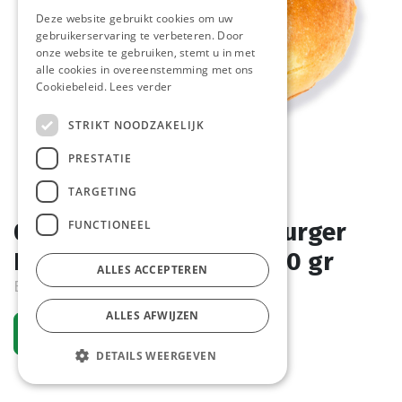
Deze website gebruikt cookies om uw
gebruikerservaring te verbeteren. Door
onze website te gebruiken, stemt u in met
alle cookies in overeenstemming met ons
Cookiebeleid.
Lees verder
STRIKT NOODZAKELIJK
PRESTATIE
TARGETING
FUNCTIONEEL
0310 Mini Potato Hamburger
Bun Pastridor 3 x 28 x 30 gr
ALLES ACCEPTEREN
Bestelartikel
ALLES AFWIJZEN
Vraag een account aan
DETAILS WEERGEVEN