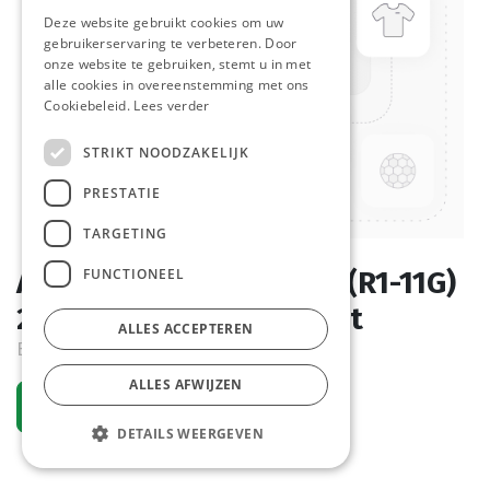
Deze website gebruikt cookies om uw
gebruikerservaring te verbeteren. Door
onze website te gebruiken, stemt u in met
alle cookies in overeenstemming met ons
Cookiebeleid.
Lees verder
STRIKT NOODZAKELIJK
PRESTATIE
TARGETING
FUNCTIONEEL
Alu Menuschaal 1112 cc (R1-11G)
226 x 176 x 36 mm 100 st
ALLES ACCEPTEREN
Bestelartikel
ALLES AFWIJZEN
Vraag een account aan
DETAILS WEERGEVEN